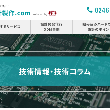
貫対応！
0246
produced by
設計開発代行
組み込みハード
するサービス
ODM事例
設計のポイン
技術情報・技術コラム