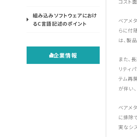
コスト
組み込みソフトウェアにおけ
ベアメタ
るC言語記述のポイント
らに付
は、製
企業情報
また、
リティ
テム再
が伴い
ベアメタ
に排除
実なシ