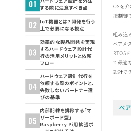
ハードウェア設計を外注
OSを
する際に注意すべき点
接制御
IoT機器とは？開発を行う
上で必要になる視点
組み込み
効率的な製品開発を実現
ベアメ
するハードウェア設計代
RTO
行の活用メリットと依頼
て最適
フロー
設計で
ハードウェア設計代行を
依頼する際のポイントと、
失敗しないパートナー選
びの基準
ベア
内部配線を排除する「マ
ザーボード型」
Raspberry Pi用拡張ボ