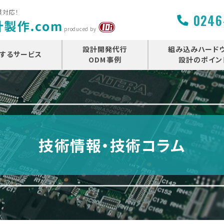
貫対応！
0246
produced by
設計開発代行
組み込みハード
するサービス
ODM事例
設計のポイン
技術情報・技術コラム