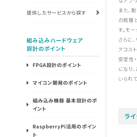
なアプ
また、
提供したサービスから探す
の処理
す。モ
さらに、
組み込みハードウェア
設計のポイント
アコス
安定性
FPGA設計のポイント
になり
いられて
マイコン開発のポイント
組み込み機器 基本設計のポ
イント
ライ
RaspberryPi活用のポイン
ト