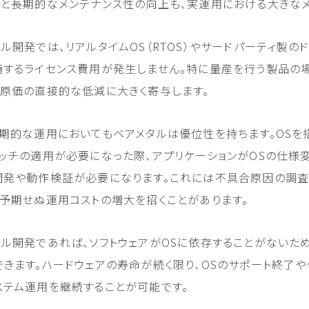
面と長期的なメンテナンス性の向上も、実運用における大きなメ
ル開発では、リアルタイムOS（RTOS）やサードパーティ製の
随するライセンス費用が発生しません。特に量産を行う製品の場
品原価の直接的な低減に大きく寄与します。
長期的な運用においてもベアメタルは優位性を持ちます。OSを
パッチの適用が必要になった際、アプリケーションがOSの仕様
開発や動作検証が必要になります。これには不具合原因の調査
、予期せぬ運用コストの増大を招くことがあります。
ル開発であれば、ソフトウェアがOSに依存することがないため
できます。ハードウェアの寿命が続く限り、OSのサポート終了
ステム運用を継続することが可能です。