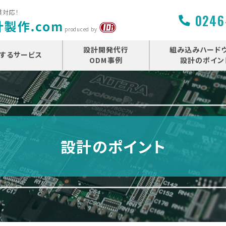
貫対応！
0246
produced by
設計開発代行
組み込みハード
するサービス
ODM事例
設計のポイン
設計のポイント