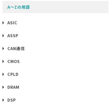
A〜Zの用語
ASIC
ASSP
CAN通信
CMOS
CPLD
DRAM
DSP