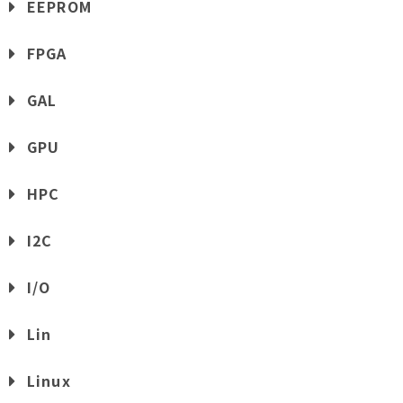
EEPROM
FPGA
GAL
GPU
HPC
I2C
I/O
Lin
Linux