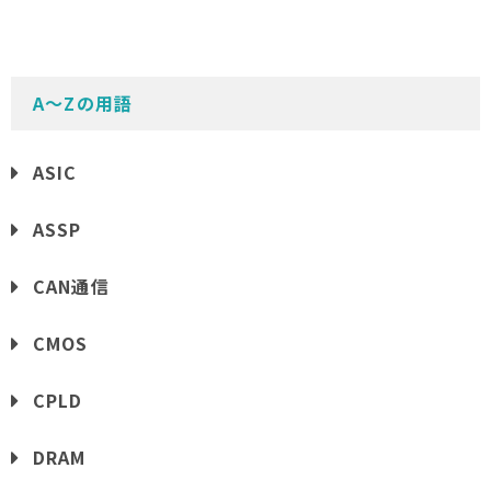
A〜Zの用語
ASIC
ASSP
CAN通信
CMOS
CPLD
DRAM