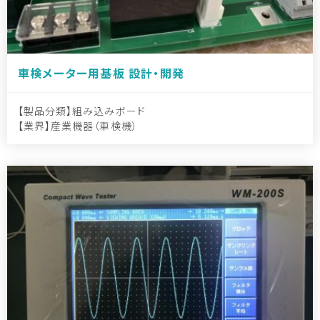
車検メーター用基板 設計・開発
製品分類
組み込みボード
業界
産業機器（車検機）