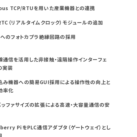
bus TCP/RTUを用いた産業機器との連携
RTC（リアルタイムクロック）モジュールの追加
IOへのフォトカプラ絶縁回路の採用
線通信を活用した非接触・遠隔操作インターフェ
の実装
込み機器への簡易GUI採用による操作性の向上と
効率化
Iバッファサイズの拡張による高速・大容量通信の安
pberry PiをPLC通信アダプタ（ゲートウェイ）とし
用