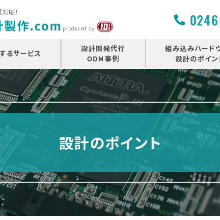
貫対応！
0246
produced by
設計開発代行
組み込みハード
するサービス
ODM事例
設計のポイン
設計のポイント