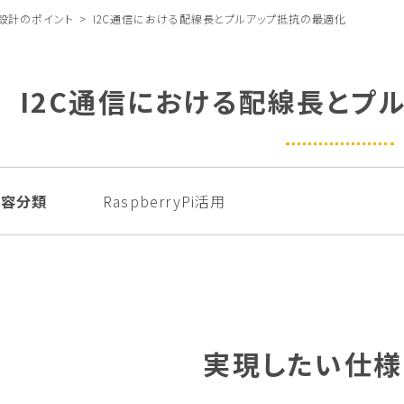
設計のポイント
I2C通信における配線長とプルアップ抵抗の最適化
I2C通信における配線長とプ
内容分類
RaspberryPi活用
実現したい仕様