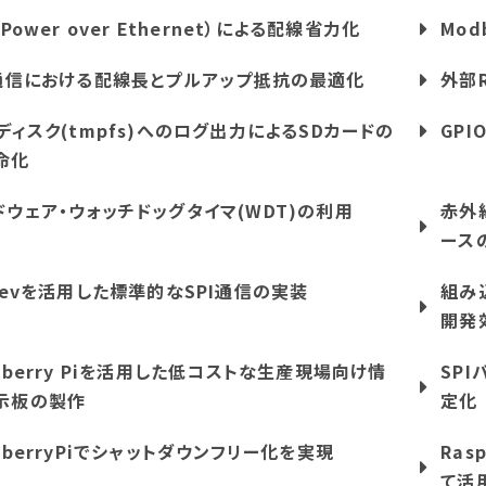
（Power over Ethernet）による配線省力化
Mod
C通信における配線長とプルアップ抵抗の最適化
外部
Mディスク(tmpfs)へのログ出力によるSDカードの
GP
命化
ドウェア・ウォッチドッグタイマ(WDT)の利用
赤外
ース
idevを活用した標準的なSPI通信の実装
組み
開発
pberry Piを活用した低コストな生産現場向け情
SP
示板の製作
定化
pberryPiでシャットダウンフリー化を実現
Ras
て活