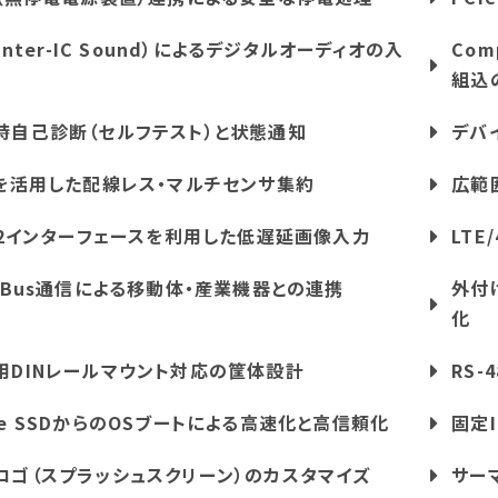
（Inter-IC Sound）によるデジタルオーディオの入
Com
組込
時自己診断（セルフテスト）と状態通知
デバ
Eを活用した配線レス・マルチセンサ集約
広範
I-2インターフェースを利用した低遅延画像入力
LT
N Bus通信による移動体・産業機器との連携
外付
化
用DINレールマウント対応の筐体設計
RS
Me SSDからのOSブートによる高速化と高信頼化
固定
ロゴ（スプラッシュスクリーン）のカスタマイズ
サー