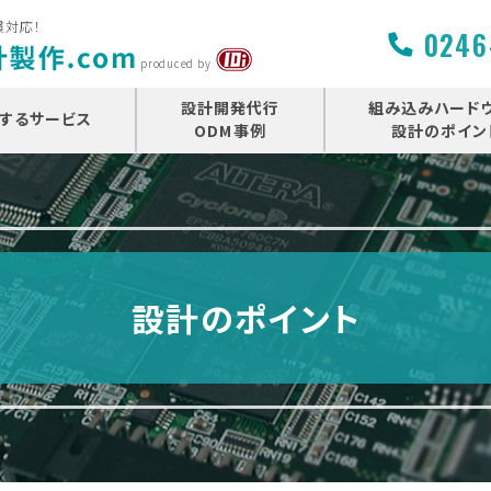
貫対応！
0246
produced by
設計開発代行
組み込みハード
するサービス
ODM事例
設計のポイン
設計のポイント